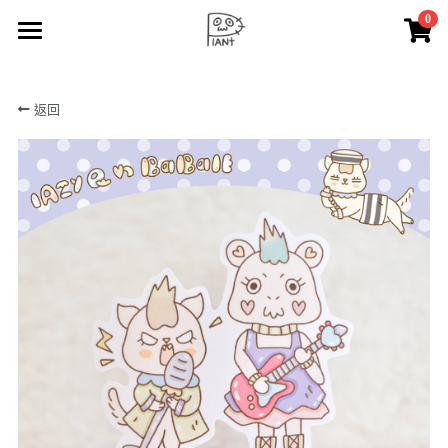
0
×
商品分類
🪴 lAZy Q PlANt
返回
所有商品分類
🧺 lAZy Q n BaBall
⁺. 𖧷 🍄‍🟫 mimigu 🍄‍🟫 𖧷 ⁺.
☁️ lAZy Q ooo
✂️ lAZy Q CrAft
✏️ doodle
🎨 painting
🛒 lAZy Q PlANt shop
🔆 notice
搜索