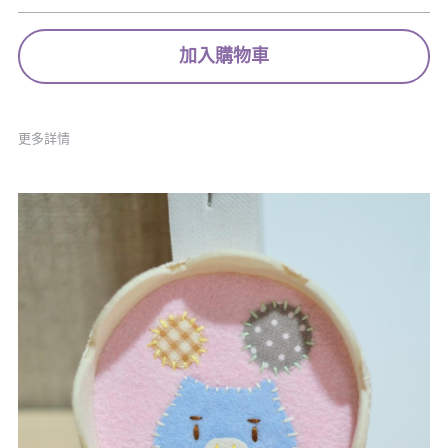
加入購物車
更多詳情