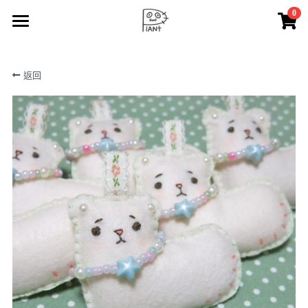
0
×
商品分類
🪴 lAZy Q PlANt
返回
所有商品分類
🧺 lAZy Q n BaBall
⁺. 𖧷 🍄‍🟫 mimigu 🍄‍🟫 𖧷 ⁺.
☁️ lAZy Q ooo
✂️ lAZy Q CrAft
✏️ doodle
🎨 painting
🛒 lAZy Q PlANt shop
🔆 notice
搜索