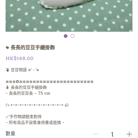
𖦹‎‎ 長長的豆豆手縫掛飾
HK$148.00
🪴 豆豆物語 𖦹‎' ‐ '𖦹‎‎
≣≣≣✿≣≣≣≣≣≣≣≣≣≣≣≣≣≣≣≣≣≣≣≣≣≣
🧴 長長的豆豆手縫掛飾
- 長長的豆豆長 ~ 7.5 cm
꒰ঌ +-+-+-+-+-+-+-+-+-+-+-+ ໒꒱
🪄手作物請輕柔對待
- 所有貨品不設售後保養或退換 -
數量