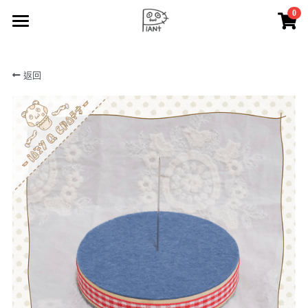
0
×
商品分類
🪴 lAZy Q PlANt
返回
所有商品分類
🧺 lAZy Q n BaBall
⁺. 𖧷 🍄‍🟫 mimigu 🍄‍🟫 𖧷 ⁺.
☁️ lAZy Q ooo
✂️ lAZy Q CrAft
✏️ doodle
🎨 painting
🛒 lAZy Q PlANt shop
🔆 notice
搜索