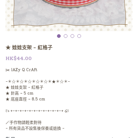
★ 娃娃支架 - 紅格子
HK$44.00
✂️ lAZy Q CrAft
-＊☆＊☆＊☆＊☆＊☆＊★＊☆＊-
★ 娃娃支架 - 紅格子
★ 針高 ~ 5 cm
★ 底座直徑 ~ 8.5 cm
꒰ঌ +-+-+-+-+-+-+-+-+-+-+-+ ໒꒱
🪄手作物請輕柔對待
- 所有貨品不設售後保養或退換 -