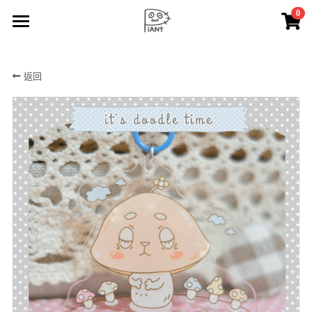
0
×
商品分類
🪴 lAZy Q PlANt
返回
所有商品分類
🧺 lAZy Q n BaBall
⁺. 𖧷 🍄‍🟫 mimigu 🍄‍🟫 𖧷 ⁺.
☁️ lAZy Q ooo
✂️ lAZy Q CrAft
✏️ doodle
🎨 painting
🛒 lAZy Q PlANt shop
🔆 notice
搜索