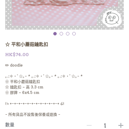
☆ 平和小蘑菇鑰匙扣
HK$74.00
✏️ doodle
｡.:✽・ﾟ☆｡- * ｡.:✽・ﾟ☆｡- * ｡.:✽・ﾟ☆｡- *
❀ 平和小蘑菇鑰匙扣
❀ 鑰匙扣 ~ 高 3.3 cm
❀ 膠牌 ~ 6x4.5 cm
꒰ঌ +-+-+-+-+-+-+-+-+-+-+-+ ໒꒱
- 所有貨品不設售後保養或退換 -
數量