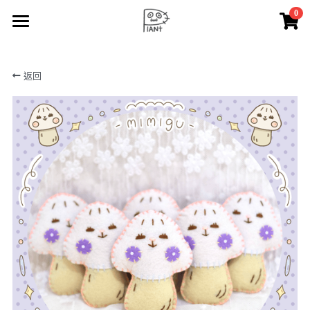
0
×
商品分類
🪴 lAZy Q PlANt
返回
所有商品分類
🧺 lAZy Q n BaBall
⁺. 𖧷 🍄‍🟫 mimigu 🍄‍🟫 𖧷 ⁺.
☁️ lAZy Q ooo
✂️ lAZy Q CrAft
✏️ doodle
🎨 painting
🛒 lAZy Q PlANt shop
🔆 notice
搜索