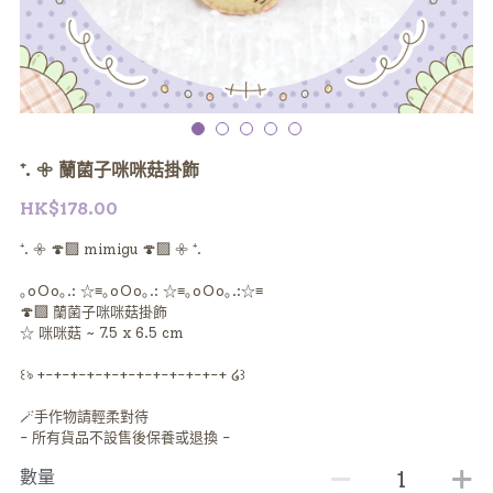
⁺. 𖧷 蘭菌子咪咪菇掛飾
HK$178.00
⁺. 𖧷 🍄‍🟫 mimigu 🍄‍🟫 𖧷 ⁺.
｡oＯo｡.: ☆≡｡oＯo｡.: ☆≡｡oＯo｡.:☆≡
🍄‍🟫 蘭菌子咪咪菇掛飾
☆ 咪咪菇 ~ 7.5 x 6.5 cm
꒰ঌ +-+-+-+-+-+-+-+-+-+-+-+ ໒꒱
🪄手作物請輕柔對待
- 所有貨品不設售後保養或退換 -
數量