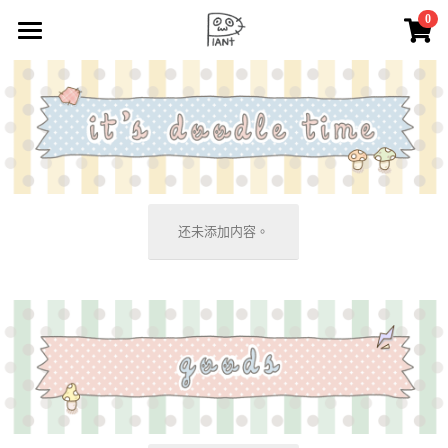
0
×
商品分類
🪴 lAZy Q PlANt
所有商品分類
🧺 lAZy Q n BaBall
⁺. 𖧷 🍄‍🟫 mimigu 🍄‍🟫 𖧷 ⁺.
☁️ lAZy Q ooo
还未添加内容。
✂️ lAZy Q CrAft
✏️ doodle
🎨 painting
🛒 lAZy Q PlANt shop
🔆 notice
搜索