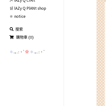
🛒 lAZy Q PlANt shop
🔆 notice
搜索
購物車
(
0
)
✽
.｡.:・ﾟ
✿
✽
.｡.:・ﾟ