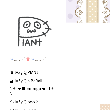
✽
.｡.:・ﾟ
✿
✽
.｡.:・ﾟ
🪴 lAZy Q PlANt
🧺 lAZy Q n BaBall
⁺. 𖧷 🍄‍🟫 mimigu 🍄‍🟫 𖧷
⁺.
☁️ lAZy Q ooo
✂️ lAZy Q CrAft